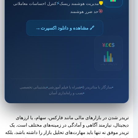
⚡
🛡️
مدیریت هوشمند ریسک
کنترل احساسات معاملاتی
🎯
حد ضرر هوشمند
→
🔗 مشاهده و دانلود اکسپرت
¥
£
€
$
بازارهای جهانی
سازگار با متاتریدر ۵
همراه با فیلم آموزشی
پشتیبانی تخصصی
●
●
●
نصب و راه‌اندازی آسان
●
تریدر شدن در بازارهای مالی مانند فارکس، سهام، یا ارزهای
دیجیتال، نیازمند آگاهی و آمادگی در زمینه‌های مختلف است. یک
تریدر موفق نه تنها باید مهارت‌های تحلیل بازار را داشته باشد، بلکه