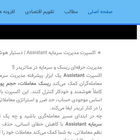
رش
صفحه اصلی
مطالب
تقویم اقتصادی
افزونه ه
ه
حتوا
🔹 اکسپرت مدیریت سرمایه Assistant | دستیار هوشمند معاملات در MT5
مدیریت حرفه‌ای ریسک و سرمایه در متاتریدر 5
اکسپرت
Assistant
معامله‌گران کمک می‌کند
ریسک معاملات، حجم پوز
کاملاً هوشمند و خودکار کنترل کنند. این اکسپرت ب
اساس موجودی حساب، حد ضرر و استراتژی معاملاتی
را در کنار تریدر ایفا می‌کند.
چه در ابتدای مسیر معامله‌گری باشید و چه یک ت
سرمایه Assistant
با کاهش خطای انسانی، حذف ت
نظم معاملاتی، به شما کمک می‌کند معاملات خود را اص