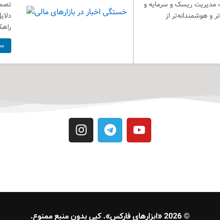
ت مدیریت ریسک و سرمایه و
ر و هوشمندانه‌تر از
دلای
راهکا
مط
I
T
Y
n
e
o
s
l
u
t
e
t
a
g
u
g
r
b
r
a
e
a
m
© 2026 «ابزارهای فارکس». کپی بدون منبع ممنوع.