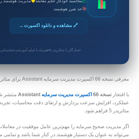
🛡️
📈
محاسبه خودکار حجم معامله
مدیریت هوشمند ر
🎯
حد ضرر هوشمند
→
🔗 مشاهده و دانلود اکسپرت
سازگار با متاتریدر ۵
همراه با فیلم آموزشی
پشتیبان
●
●
●
معرفی نسخه 66 اکسپرت مدیریت سرمایه Assistant برای متاتریدر 5
با افتخار
نسخه 66
اکسپرت مدیریت سرمایه
Assistant
منتشر شد.
عملکرد، افزایش سرعت پردازش و ارتقای دقت محاسبات، تجربه‌ای
متاتریدر 5 فراهم شود.
اگر مدیریت صحیح سرمایه را مهم‌ترین عامل موفقیت در معاملات 
می‌تواند به عنوان یک دستیار هوشمند در کنار شما باشد و تمام