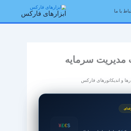
باط با ما
ابزارهای فارکس
ه‌ای
¥
£
€
$