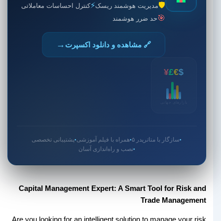
⚡
🛡️
مدیریت هوشمند ریسک
کنترل احساسات معاملاتی
🎯
حد ضرر هوشمند
→
🔗 مشاهده و دانلود اکسپرت
¥
£
€
$
بازارهای جهانی
سازگار با متاتریدر ۵
همراه با فیلم آموزشی
پشتیبانی تخصصی
●
●
●
نصب و راه‌اندازی آسان
●
Capital Management Expert: A Smart Tool for Risk and
Trade Management
Are you looking for an intelligent solution to manage your risk