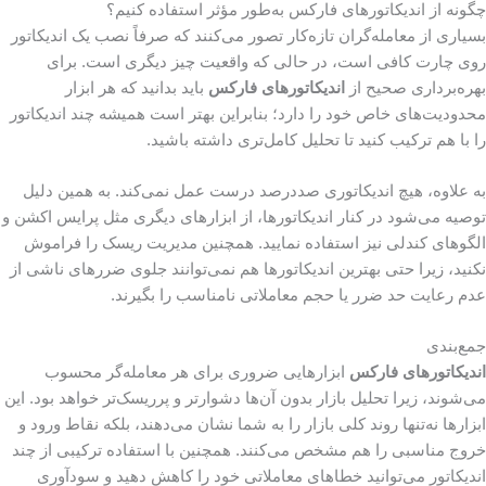
چگونه از اندیکاتورهای فارکس به‌طور مؤثر استفاده کنیم؟
بسیاری از معامله‌گران تازه‌کار تصور می‌کنند که صرفاً نصب یک اندیکاتور
روی چارت کافی است، در حالی که واقعیت چیز دیگری است. برای
بهره‌برداری صحیح از
اندیکاتورهای فارکس
باید بدانید که هر ابزار
محدودیت‌های خاص خود را دارد؛ بنابراین بهتر است همیشه چند اندیکاتور
را با هم ترکیب کنید تا تحلیل کامل‌تری داشته باشید.
به علاوه، هیچ اندیکاتوری صددرصد درست عمل نمی‌کند. به همین دلیل
توصیه می‌شود در کنار اندیکاتورها، از ابزارهای دیگری مثل پرایس اکشن و
الگوهای کندلی نیز استفاده نمایید. همچنین مدیریت ریسک را فراموش
نکنید، زیرا حتی بهترین اندیکاتورها هم نمی‌توانند جلوی ضررهای ناشی از
عدم رعایت حد ضرر یا حجم معاملاتی نامناسب را بگیرند.
جمع‌بندی
اندیکاتورهای فارکس
ابزارهایی ضروری برای هر معامله‌گر محسوب
می‌شوند، زیرا تحلیل بازار بدون آن‌ها دشوارتر و پرریسک‌تر خواهد بود. این
ابزارها نه‌تنها روند کلی بازار را به شما نشان می‌دهند، بلکه نقاط ورود و
خروج مناسبی را هم مشخص می‌کنند. همچنین با استفاده ترکیبی از چند
اندیکاتور می‌توانید خطاهای معاملاتی خود را کاهش دهید و سودآوری