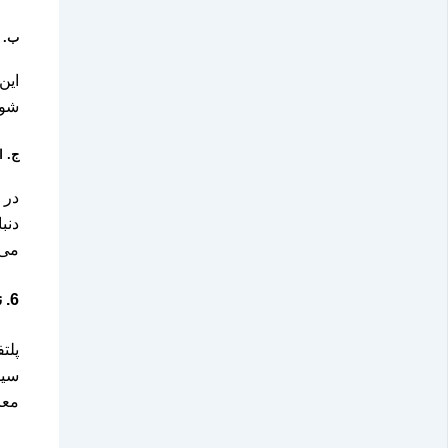
ب.
این
شون
ج.
ا
در 
دنب
می‌
6.
ن
پلت
سیس
معا