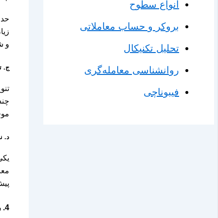
انواع سطوح
حد 
بروکر و حساب معاملاتی
زیا
و ش
تحلیل تکنیکال
ج.
ت
روانشناسی معامله‌گری
تنو
فیبوناچی
چند
موف
د.
نس
یکی
پیش
4.
ر