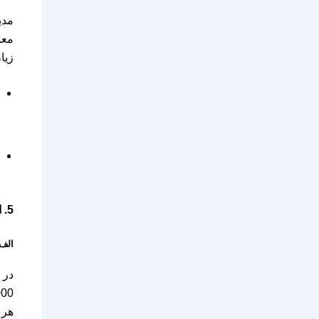
مدی
معا
زیا
5.
ا
الف
در 
هر معامله 