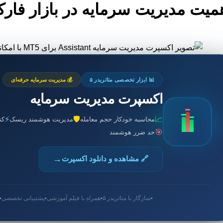
میت مدیریت سرمایه در بازار فا
📊 ابزار تخصصی متاتریدر ۵
💰 مدیریت سرمایه حرفه‌ای
اکسپرت مدیریت سرمایه
⚡
🛡️
📈
محاسبه خودکار حجم معامله
مدیریت هوشمند ریسک
کن
🎯
حد ضرر هوشمند
→
🔗 مشاهده و دانلود اکسپرت
سازگار با متاتریدر ۵
همراه با فیلم آموزشی
پشتیبانی تخصصی
●
●
●
●