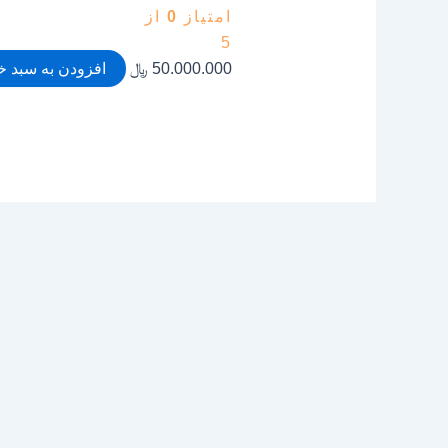
امتیاز
0
از
5
50.000.000
﷼
افزودن به سبد خ