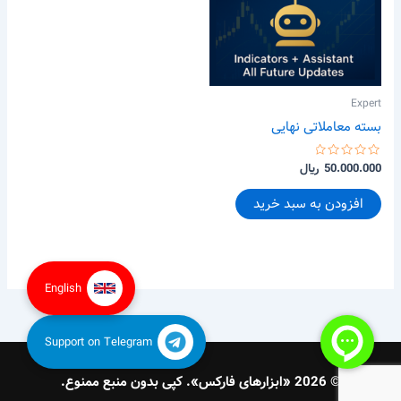
Expert
بسته معاملاتی نهایی
امتیاز
50.000.000
﷼
0
از
5
افزودن به سبد خرید
English
Support on Telegram
© 2026 «ابزارهای فارکس». کپی بدون منبع ممنوع.