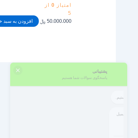
امتیاز
0
از
5
50.000.000
﷼
افزودن به سبد خ