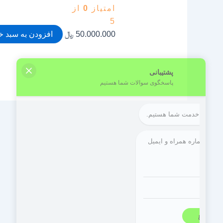
امتیاز
0
از
5
50.000.000
﷼
افزودن به سبد خ