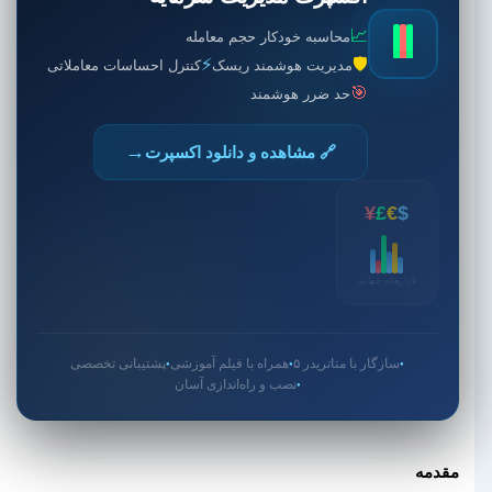
📈
محاسبه خودکار حجم معامله
⚡
🛡️
مدیریت هوشمند ریسک
کنترل احساسات معاملاتی
🎯
حد ضرر هوشمند
→
🔗 مشاهده و دانلود اکسپرت
¥
£
€
$
بازارهای جهانی
سازگار با متاتریدر ۵
همراه با فیلم آموزشی
پشتیبانی تخصصی
●
●
●
نصب و راه‌اندازی آسان
●
مقدمه