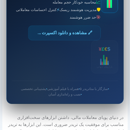
📈
محاسبه خودکار حجم معامله
⚡
🛡️
مدیریت هوشمند ریسک
کنترل احساسات معاملاتی
🎯
حد ضرر هوشمند
→
🔗 مشاهده و دانلود اکسپرت
¥
£
€
$
بازارهای جهانی
سازگار با متاتریدر ۵
همراه با فیلم آموزشی
پشتیبانی تخصصی
●
●
●
نصب و راه‌اندازی آسان
●
در دنیای پویای معاملات مالی، داشتن ابزارهای سخت‌افزاری
مناسب برای موفقیت یک تریدر ضروری است. این ابزارها به تریدر