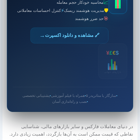
📈
محاسبه خودکار حجم معامله
⚡
🛡️
مدیریت هوشمند ریسک
کنترل احساسات معاملاتی
🎯
حد ضرر هوشمند
→
🔗 مشاهده و دانلود اکسپرت
¥
£
€
$
بازارهای جهانی
سازگار با متاتریدر ۵
همراه با فیلم آموزشی
پشتیبانی تخصصی
●
●
●
نصب و راه‌اندازی آسان
●
در دنیای معاملات فارکس و سایر بازارهای مالی، شناسایی
نقاطی که قیمت ممکن است به آن‌ها بازگردد، اهمیت زیادی دارد.