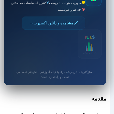
⚡
🛡️
مدیریت هوشمند ریسک
کنترل احساسات معاملاتی
🎯
حد ضرر هوشمند
→
🔗 مشاهده و دانلود اکسپرت
¥
£
€
$
بازارهای جهانی
سازگار با متاتریدر ۵
همراه با فیلم آموزشی
پشتیبانی تخصصی
●
●
●
نصب و راه‌اندازی آسان
●
مقدمه