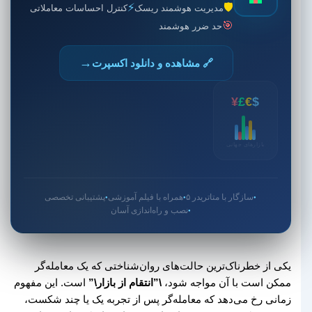
⚡
🛡️
مدیریت هوشمند ریسک
کنترل احساسات معاملاتی
🎯
حد ضرر هوشمند
→
🔗 مشاهده و دانلود اکسپرت
¥
£
€
$
بازارهای جهانی
سازگار با متاتریدر ۵
همراه با فیلم آموزشی
پشتیبانی تخصصی
●
●
●
نصب و راه‌اندازی آسان
●
یکی از خطرناک‌ترین حالت‌های روان‌شناختی که یک معامله‌گر
ممکن است با آن مواجه شود،
\”انتقام از بازار\”
است. این مفهوم
زمانی رخ می‌دهد که معامله‌گر پس از تجربه یک یا چند شکست،