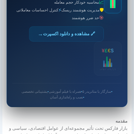
📈
محاسبه خودکار حجم معامله
⚡
🛡️
مدیریت هوشمند ریسک
کنترل احساسات معاملاتی
🎯
حد ضرر هوشمند
→
🔗 مشاهده و دانلود اکسپرت
¥
£
€
$
بازارهای جهانی
سازگار با متاتریدر ۵
همراه با فیلم آموزشی
پشتیبانی تخصصی
●
●
●
نصب و راه‌اندازی آسان
●
مقدمه
بازار فارکس تحت تأثیر مجموعه‌ای از عوامل اقتصادی، سیاسی و