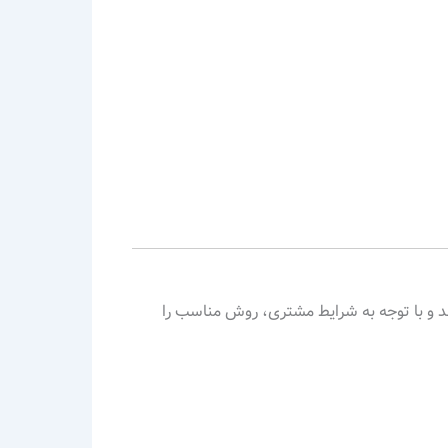
ترکیبی از مدل‌های ECN، STP و Market Maker هستند و با توجه به شرایط مشتری، روش مناسب را