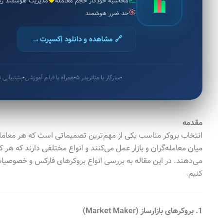
🛡️
📈
محاسبه خودکار حجم معامله
مدیریت هوشمند ر
🎯
حد ضرر هوشمند
→
🔗 مشاهده و دانلود اکسپرت
سازگار با متاتریدر ۵
همراه با فیلم آموزشی
پشتیبانی
●
●
●
مقدمه
انتخاب بروکر مناسب یکی از مهم‌ترین تصمیماتی است که هر معامله‌
میان معامله‌گران و بازار عمل می‌کنند و انواع مختلفی دارند که هر
می‌دهند. در این مقاله به بررسی انواع بروکرهای فارکس و خصوصیات 
کنیم.
1. بروکرهای بازارساز (Market Maker)