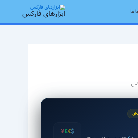
ا ما
ابزارهای فارکس
‌ای
¥
£
€
$