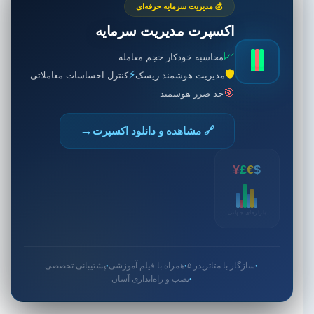
💰 مدیریت سرمایه حرفه‌ای
اکسپرت مدیریت سرمایه
📈
محاسبه خودکار حجم معامله
⚡
🛡️
مدیریت هوشمند ریسک
کنترل احساسات معاملاتی
🎯
حد ضرر هوشمند
→
🔗 مشاهده و دانلود اکسپرت
¥
£
€
$
بازارهای جهانی
سازگار با متاتریدر ۵
همراه با فیلم آموزشی
پشتیبانی تخصصی
●
●
●
نصب و راه‌اندازی آسان
●