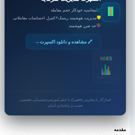
📈
محاسبه خودکار حجم معامله
⚡
🛡️
مدیریت هوشمند ریسک
کنترل احساسات معاملاتی
🎯
حد ضرر هوشمند
→
🔗 مشاهده و دانلود اکسپرت
¥
£
€
$
بازارهای جهانی
سازگار با متاتریدر ۵
همراه با فیلم آموزشی
پشتیبانی تخصصی
●
●
●
نصب و راه‌اندازی آسان
●
مقدمه