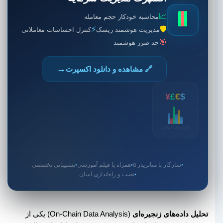
📈
محاسبه خودکار حجم معامله
⚡
🛡️
مدیریت هوشمند ریسک
کنترل احساسات معاملاتی
🎯
حد ضرر هوشمند
→
🔗 مشاهده و دانلود اکسپرت
¥
£
€
$
بازارهای جهانی
سازگار با متاتریدر ۵
همراه با فیلم آموزشی
پشتیبانی تخصصی
●
●
●
نصب و راه‌اندازی آسان
●
تحلیل داده‌های زنجیره‌ای
(On-Chain Data Analysis) یکی از