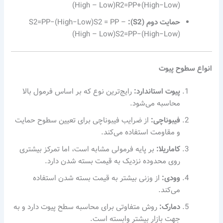
(High – Low)
R
2
=
PP
+
(
H
i
g
h
−
L
o
w
)
حمایت دوم (S2):
S2=PP−(High−Low)S2 = PP –
(High – Low)
S
2
=
PP
−
(
H
i
g
h
−
L
o
w
)
انواع سطوح پیوت
پیوت استاندارد:
رایج‌ترین نوع که بر اساس فرمول بالا
محاسبه می‌شود.
فیبوناچی:
از ضرایب فیبوناچی برای تعیین سطوح حمایت
و مقاومت استفاده می‌کند.
کاماریلا:
بر پایه فرمولی مشابه است، اما تمرکز بیشتری
روی محدوده نزدیک به قیمت بسته شدن دارد.
وودی:
از وزنی بیشتر به قیمت بسته شدن استفاده
می‌کند.
دمارک:
روش متفاوتی برای محاسبه سطح پیوت دارد و به
جهت بازار بیشتر وابسته است.