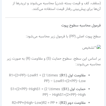
(سقف، کف و قیمت بسته شدن) محاسبه می‌شوند و تریدرها از
آن‌ها برای پیش‌بینی رفتار قیمت استفاده می‌کنند.
فرمول محاسبه سطوح پیوت
سطح پیوت اصلی (PP) با فرمول زیر محاسبه می‌شود:
بر اساس این سطح، سطوح حمایت (S) و مقاومت (R) به صورت زیر
محاسبه می‌شوند:
مقاومت اول (R1):
R1=(2×PP)−LowR1 = (2 \\times
PP) – Low
R
1
=
(
2
×
PP
)
−
L
o
w
حمایت اول (S1):
S1=(2×PP)−HighS1 = (2 \\times
PP) – High
S
1
=
(
2
×
PP
)
−
H
i
g
h
مقاومت دوم (R2):
R2=PP+(High−Low)R2 = PP +