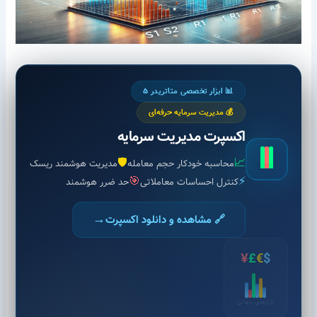
📊 ابزار تخصصی متاتریدر ۵
💰 مدیریت سرمایه حرفه‌ای
اکسپرت مدیریت سرمایه
🛡️
📈
محاسبه خودکار حجم معامله
مدیریت هوشمند ریسک
🎯
⚡
کنترل احساسات معاملاتی
حد ضرر هوشمند
→
🔗 مشاهده و دانلود اکسپرت
¥
£
€
$
بازارهای جهانی