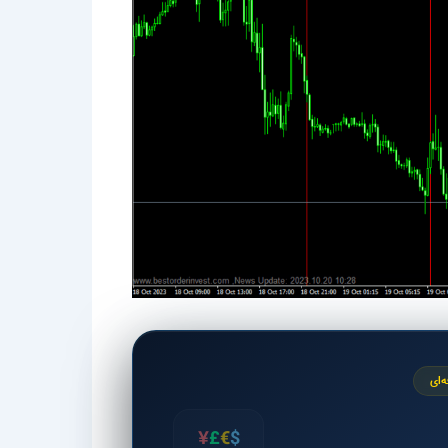
‌ای
¥
£
€
$