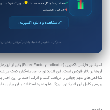
🛡️
📈
محاسبه خودکار حجم معامله
مدیریت هوشمند ر
🎯
حد ضرر هوشمند
→
🔗 مشاهده و دانلود اکسپرت
سازگار با متاتریدر ۵
همراه با فیلم آموزشی
پشتیبانی
●
●
●
اندیکاتور فارکس فکتوری (or
آن‌ها بر بازار فارکس است. این اندیکاتور به معامله‌گران کمک می‌کند 
شاخص‌های مهم جهانی را دریافت کنند و اثرات احتمالی این اخبار بر 
بررسی کامل این اندیکاتور، ویژگی‌ها و نحوه استفاده از آن برای معام
مقدمه