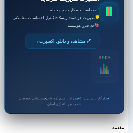
📈
محاسبه خودکار حجم معامله
⚡
🛡️
مدیریت هوشمند ریسک
کنترل احساسات معاملاتی
🎯
حد ضرر هوشمند
→
🔗 مشاهده و دانلود اکسپرت
¥
£
€
$
بازارهای جهانی
سازگار با متاتریدر ۵
همراه با فیلم آموزشی
پشتیبانی تخصصی
●
●
●
نصب و راه‌اندازی آسان
●
مقدمه