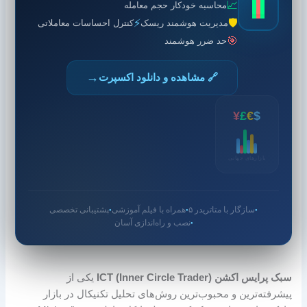
📈
محاسبه خودکار حجم معامله
⚡
🛡️
مدیریت هوشمند ریسک
کنترل احساسات معاملاتی
🎯
حد ضرر هوشمند
→
🔗 مشاهده و دانلود اکسپرت
¥
£
€
$
بازارهای جهانی
سازگار با متاتریدر ۵
همراه با فیلم آموزشی
پشتیبانی تخصصی
●
●
●
نصب و راه‌اندازی آسان
●
سبک پرایس اکشن ICT (Inner Circle Trader)
یکی از
پیشرفته‌ترین و محبوب‌ترین روش‌های تحلیل تکنیکال در بازار