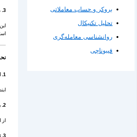
بروکر و حساب معاملاتی
3.
م
تحلیل تکنیکال
این
است
روانشناسی معامله‌گری
فیبوناچی
نحوه ا
1.
ا
ابت
2.
ر
از 
3.
ت