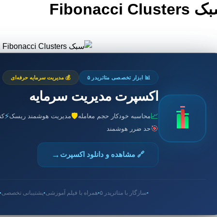
Fibonacci Cluste
📊 ابزار تخصصی متاتریدر ۵
💰 مدیریت سرمایه حرفه‌ای
اکسپرت مدیریت سرمایه
⚡
🛡️
📈
محاسبه خودکار حجم معامله
مدیریت هوشمند ریسک
کن
🎯
حد ضرر هوشمند
→
🔗 مشاهده و دانلود اکسپرت
سازگار با متاتریدر ۵
همراه با فیلم آموزشی
پشتیبانی تخصصی
●
●
●
●