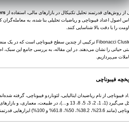
 از روش‌های قدرتمند تحلیل تکنیکال در بازارهای مالی، استفاده از
ers
س اصول اعداد فیبوناچی و ریاضیات تحلیلی بنا شده، به معامله‌گران
ومت را با دقت بالا شناسایی کنند.
Fibonacci Clusters ترکیبی از چندین سطح فیبوناچی است که د
تی حیاتی را نشان می‌دهند. در این مقاله، به بررسی جامع این سبک، اصو
ملات می‌پردازیم.
یخچه فیبوناچی
اد فیبوناچی از نام ریاضیدان ایتالیایی، لئوناردو فیبوناچی، گرفته شده‌ان
شکل می‌گیرد (1، 1، 2، 3، 5، 8، 13 و…)، در طبیعت، مع
23%، 38.2%، 50%، 61.8% و 100%) ابزارهایی قدرتمند برای تحلیل روند قیمت هستند.