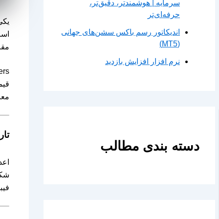
سرمایه | هوشمندتر، دقیق‌تر،
حرفه‌ای‌تر
یکی
اندیکاتور رسم باکس سشن‌های جهانی
اسا
(MT5)
مقا
نرم افزار افزایش بازدید
قیم
معا
تار
دسته بندی مطالب
اعد
فیبوناچی (مانند .6