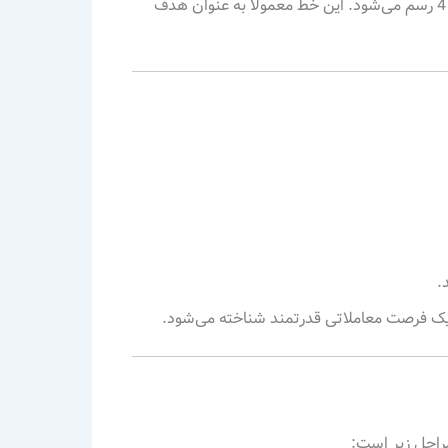
خط هدف یا EPA (Estimated Price at Arrival) از نقطه 1 به نقطه 4 رسم می‌شود. این خط معمولاً به عنوان هدف
.