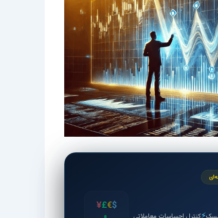
‌ای
¥
£
€
$
⚡
یسک
کنترل احساسات معاملاتی