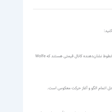
ابتدا باید خطوط روند بین نقاط کلیدی (1-3 و 2-4) رسم شوند. این خطوط نشان‌دهنده کانال قیمتی هستند که Wolfe