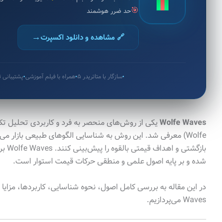
🎯
حد ضرر هوشمند
→
🔗 مشاهده و دانلود اکسپرت
سازگار با متاتریدر ۵
همراه با فیلم آموزشی
پشتیبانی
●
●
●
Wolfe Waves
Wolfe) معرفی شد. این روش به شناسایی الگوهای طبیعی بازار می‌
بازگش
شده و بر پایه اصول علمی و منطقی حرکات قیمت استوار است.
Waves می‌پردازیم.