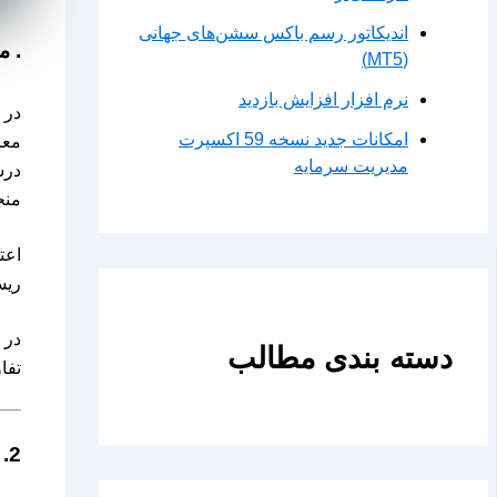
اندیکاتور رسم باکس سشن‌های جهانی
. م
(MT5)
نرم افزار افزایش بازدید
در 
امکانات جدید نسخه 59 اکسپرت
معا
مدیریت سرمایه
درس
منج
اعت
ریس
در 
دسته بندی مطالب
تفا
2. مفهوم اعتماد به نفس در معاملات