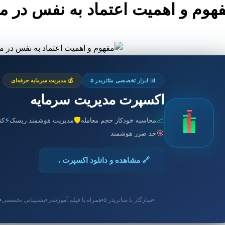
هوم و اهمیت اعتماد به نفس در م
📊 ابزار تخصصی متاتریدر ۵
💰 مدیریت سرمایه حرفه‌ای
اکسپرت مدیریت سرمایه
⚡
🛡️
📈
محاسبه خودکار حجم معامله
مدیریت هوشمند ریسک
کن
🎯
حد ضرر هوشمند
→
🔗 مشاهده و دانلود اکسپرت
سازگار با متاتریدر ۵
همراه با فیلم آموزشی
پشتیبانی تخصصی
●
●
●
●