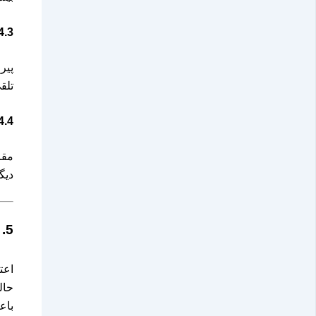
4.3. پیروزی‌ها و شکست‌های معام
پیر
تلق
4.4. مقایسه با دیگر معامله‌
مقا
دیگ
5. چگونه اعتماد به نفس کاذب به زیان‌های بزرگ منجر می‌شود؟
اعت
حال
باع