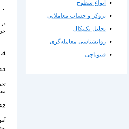
انواع سطوح
بروکر و حساب معاملاتی
در 
تحلیل تکنیکال
خود
روانشناسی معامله‌گری
4. عوامل موثر بر ایجاد یا کاهش اعتماد به نفس در معاملات
فیبوناچی
4.1. تجربه عملی در با
تجر
معا
4.2. یادگیری و آموزش مس
آمو
بیش