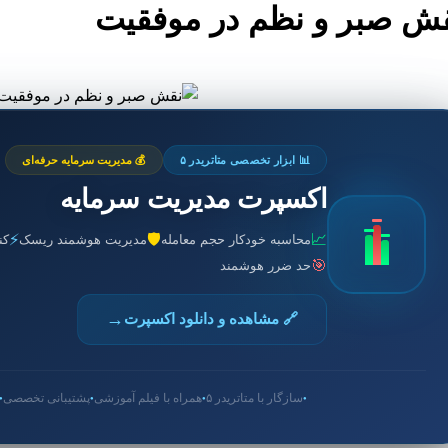
ش صبر و نظم در موفقیت
📊 ابزار تخصصی متاتریدر ۵
💰 مدیریت سرمایه حرفه‌ای
اکسپرت مدیریت سرمایه
⚡
🛡️
📈
محاسبه خودکار حجم معامله
مدیریت هوشمند ریسک
کن
🎯
حد ضرر هوشمند
→
🔗 مشاهده و دانلود اکسپرت
سازگار با متاتریدر ۵
همراه با فیلم آموزشی
پشتیبانی تخصصی
●
●
●
●