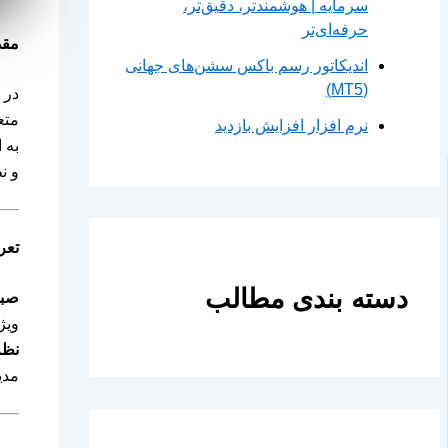
سرمایه | هوشمندتر، دقیق‌تر،
حرفه‌ای‌تر
مقد
اندیکاتور رسم باکس سشن‌های جهانی
(MT5)
در 
متع
نرم افزار افزایش بازدید
به 
و ن
تعر
دسته بندی مطالب
صبر
ویژ
نظم
مدی