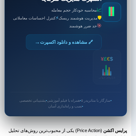
📈
محاسبه خودکار حجم معامله
⚡
🛡️
مدیریت هوشمند ریسک
کنترل احساسات معاملاتی
🎯
حد ضرر هوشمند
→
🔗 مشاهده و دانلود اکسپرت
¥
£
€
$
بازارهای جهانی
سازگار با متاتریدر ۵
همراه با فیلم آموزشی
پشتیبانی تخصصی
●
●
●
نصب و راه‌اندازی آسان
●
پرایس اکشن
(Price Action) یکی از محبوب‌ترین روش‌های تحلیل