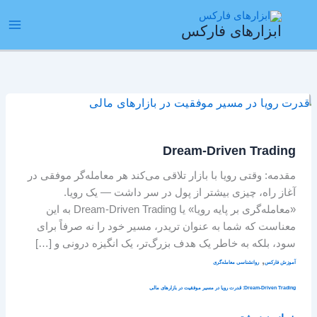
رش
ain
ه
ابزارهای فارکس
enu
حتوا
Dream-
Driven
Trading
Dream-Driven Trading
مقدمه: وقتی رویا با بازار تلاقی می‌کند هر معامله‌گر موفقی در
آغاز راه، چیزی بیشتر از پول در سر داشت — یک رویا.
«معامله‌گری بر پایه رویا» یا Dream-Driven Trading به این
معناست که شما به عنوان تریدر، مسیر خود را نه صرفاً برای
سود، بلکه به خاطر یک هدف بزرگ‌تر، یک انگیزه درونی و […]
,
آموزش فارکس
روانشناسی معامله‌گری
Dream-Driven Trading: قدرت رویا در مسیر موفقیت در بازارهای مالی