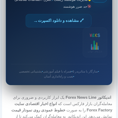
🎯
حد ضرر هوشمند
→
🔗 مشاهده و دانلود اکسپرت
¥
£
€
$
بازارهای جهانی
سازگار با متاتریدر ۵
همراه با فیلم آموزشی
پشتیبانی تخصصی
●
●
●
نصب و راه‌اندازی آسان
●
اندیکاتور Forex News Line
یک ابزار کاربردی و ضروری برای
معامله‌گران بازار فارکس است که
انواع اخبار اقتصادی سایت
Forex Factory
را به صورت
خطوط عمودی روی نمودار قیمت
نمایش می‌دهد. این اندیکاتور به معامله‌گران کمک می‌کند تا از