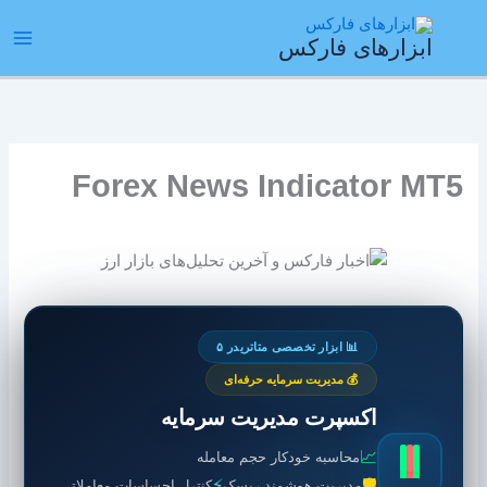
رش
ain
ه
ابزارهای فارکس
enu
حتوا
Forex News Indicator MT5
📊 ابزار تخصصی متاتریدر ۵
💰 مدیریت سرمایه حرفه‌ای
اکسپرت مدیریت سرمایه
📈
محاسبه خودکار حجم معامله
⚡
🛡️
مدیریت هوشمند ریسک
کنترل احساسات معاملاتی