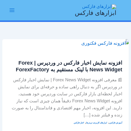
رش
Main
ه
ابزارهای فارکس
Menu
حتوا
افزونه
نمایش
اخبار
افزونه نمایش اخبار فارکس در وردپرس | Forex
فارکس
News Widget با لینک مستقیم به ForexFactory
در
وردپرس
📰 معرفی افزونه Forex News Widget | نمایش اخبار فارکس
|
در وردپرس اگر به دنبال راهی ساده و حرفه‌ای برای نمایش
Forex
اخبار لحظه‌ای بازار فارکس در سایت وردپرس خود هستید،
News
افزونه Forex News Widget دقیقاً همان چیزی است که نیاز
Widget
دارید. این افزونه، اخبار مهم اقتصادی و فاندامنتال را به صورت
با
زنده و فیلتر شده […]
لینک
,
,
آموزش فارکس
ابزارهای کاربردی تریدرها
اخبار فارکس
مستقیم