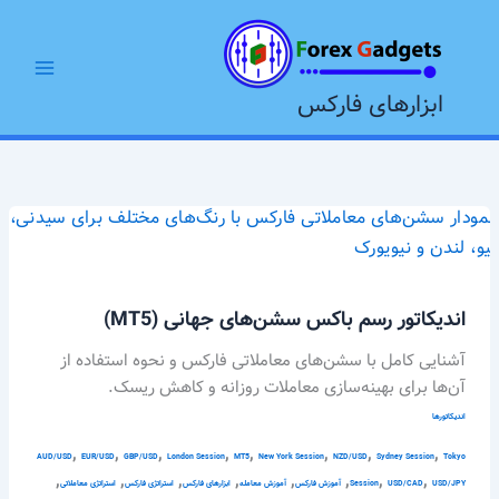
رش
Main
ه
Menu
حتوا
ابزارهای فارکس
اندیکاتور
رسم
باکس
سشن‌های
اندیکاتور رسم باکس سشن‌های جهانی (MT5)
جهانی
(MT5)
آشنایی کامل با سشن‌های معاملاتی فارکس و نحوه استفاده از
آن‌ها برای بهینه‌سازی معاملات روزانه و کاهش ریسک.
اندیکاتورها
,
,
,
,
,
,
,
,
AUD/USD
EUR/USD
GBP/USD
London Session
MT5
New York Session
NZD/USD
Sydney Session
Tokyo
,
,
,
,
,
,
,
,
USD/JPY
USD/CAD
Session
آموزش فارکس
آموزش معامله
ابزارهای فارکس
استراتژی فارکس
استراتژی معاملاتی