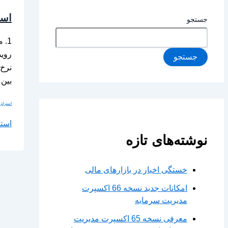
استراتژی l
جستجو
1. 
روید
جستجو
بین 
استراتژی
استراتژی tial
نوشته‌های تازه
خستگی اخبار در بازارهای مالی
امکانات جدید نسخه 66 اکسپرت
مدیریت سرمایه
معرفی نسخه 65 اکسپرت مدیریت