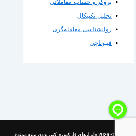
بروکر و حساب معاملاتی
تحلیل تکنیکال
روانشناسی معامله‌گری
فیبوناچی
© 2026 «ابزارهای فارکس». کپی بدون منبع ممنوع.