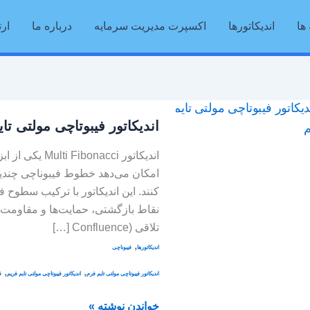
ها
اندیکاتورها
اکسپرت مدیریت سرمایه
درباره ما
ارت
اندیکاتور
اندیکاتور فیبوتاچی مولتی تا
فیبوتاچی
مولتی
اندیکاتور acci
تایم
امکان می‌دهد خطوط فیبوناچی چندین
فریم
کنند. این اندیکاتور با ترکیب سطوح ف
نقاط بازگشتی، حمایت‌ها و مقاومت‌ه
تلاقی (Confluence […]
,
اندیکاتورها
فیبوناچی
,
,
اندیکاتور فیبوتاچی مولتی تایم فرم
اندیکاتور فیبوتاچی مولتی تایم فریم
ف
خواندن نوشته »