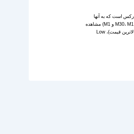
زار فارکس است که به آنها
اجازه می‌دهد محدوده کندل روزانه را در تایم‌فریم‌های پایین‌تر (مانند M30، M15، M5 و M1) مشاهده
کنند. این اندیکاتور، با نمایش یک باکس گرافیکی روی نمودار، نقاط High (بالاترین قیمت)، Low