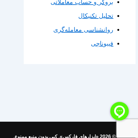
بروکر و حساب معاملاتی
تحلیل تکنیکال
روانشناسی معامله‌گری
فیبوناچی
© 2026 «ابزارهای فارکس». کپی بدون منبع ممنوع.