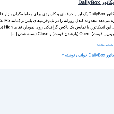
تور DailyBox
اندیکاتور DailyBox یک ابزار حرفه‌ای و کاربردی برای معامله‌گران با
قیمت)، Open (بازشدن قیمت) و Close (بسته شدن […]
رها
اندیکاتور DailyBox
ر DailyBox
خواندن نوشته »