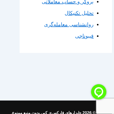
بروکر و حساب معاملاتی
تحلیل تکنیکال
روانشناسی معامله‌گری
فیبوناچی
© 2026 «ابزارهای فارکس». کپی بدون منبع ممنوع.