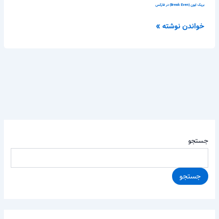
بریک ایون (Break Even) در فارکس
خواندن نوشته »
جستجو
جستجو