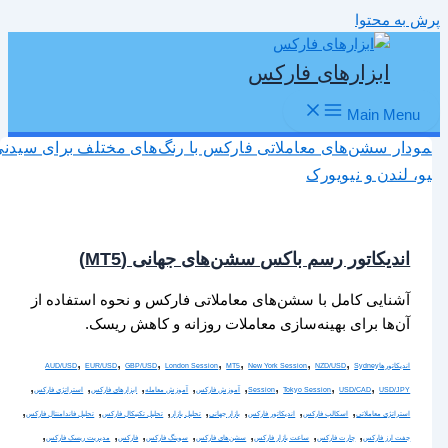
پرش به محتوا
ابزارهای فارکس
Main Menu
اندیکاتور رسم باکس سشن‌های جهانی (MT5)
آشنایی کامل با سشن‌های معاملاتی فارکس و نحوه استفاده از
آن‌ها برای بهینه‌سازی معاملات روزانه و کاهش ریسک.
,
,
,
,
,
,
,
اندیکاتورها
Sydney
NZD/USD
New York Session
MT5
London Session
GBP/USD
EUR/USD
AUD/USD
,
,
,
,
,
,
,
,
USD/JPY
USD/CAD
Tokyo Session
Session
آموزش فارکس
آموزش معامله
ابزارهای فارکس
استراتژی فارکس
,
,
,
,
,
,
,
استراتژی معاملاتی
اسکالپ فارکس
اندیکاتور فارکس
بازار جهانی
تحلیل بازار
تحلیل تکنیکال فارکس
تحلیل فاندامنتال فارکس
,
,
,
,
,
,
,
جفت ارز فارکس
چارت فارکس
ساعت بازار فارکس
سشن‌های فارکس
سوینگ فارکس
فارکس
مدیریت ریسک فارکس