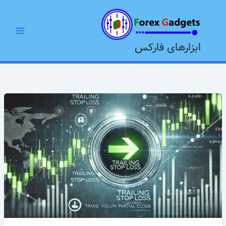
رش
Main
ه
Menu
حتوا
ابزارهای فارکس
ترلینگ
استاپ
و
پارشال
کلوز