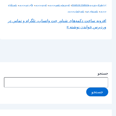
,
,
,
,
ابزارهای کاربردی تریدرها
SmartLink Chatbox
افزونه تماس تلفنی وردپرس
افزونه وردپرس
پلاگین چت وردپرس
دکمه تلگرام
,
,
وردپرس
دکمه شناور چت
دکمه واتساپ وردپرس
افزونه ساخت دکمه‌های شناور چت واتساپ، تلگرام و تماس در
وردپرس
خواندن نوشته »
جستجو
جستجو