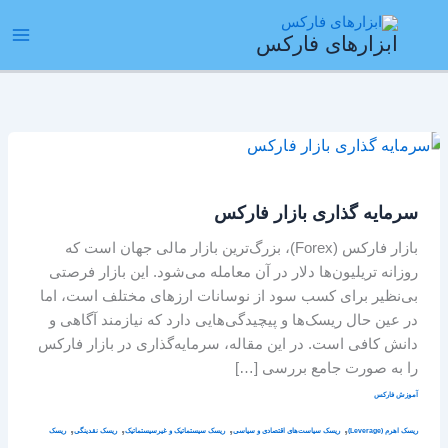
رش
ain
ه
ابزارهای فارکس
enu
حتوا
سرمایه
گذاری
بازار
سرمایه گذاری بازار فارکس
فارکس
بازار فارکس (Forex)، بزرگ‌ترین بازار مالی جهان است که
روزانه تریلیون‌ها دلار در آن معامله می‌شود. این بازار فرصتی
بی‌نظیر برای کسب سود از نوسانات ارزهای مختلف است، اما
در عین حال ریسک‌ها و پیچیدگی‌هایی دارد که نیازمند آگاهی و
دانش کافی است. در این مقاله، سرمایه‌گذاری در بازار فارکس
را به صورت جامع بررسی […]
آموزش فارکس
,
,
,
,
ریسک اهرم (Leverage)
ریسک سیاست‌های اقتصادی و سیاسی
ریسک سیستماتیک و غیرسیستماتیک
ریسک نقدینگی
ریسک