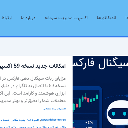
ا
اندیکاتورها
اکسپرت مدیریت سرمایه
درباره ما
ارتباط ب
امکانات
امکانات جدید نسخه 59 اکسپرت به ربات تلگرام
جدید
نسخه
مزایای ربات سیگنال دهی فارکس در 
59
اکسپرت
ابزاری هوشمند و کارآمد است. این 
به
معاملات شما را دقیق‌تر و بهتر مدیری
ربات
اکسپرت و ربات معاملاتی
تلگرام
,
,
expert advisor telegram
اکسپرت ارسال پیام به تلگرام
اکسپرت تری
,
,
,
متاتریدر 4
اکسپرت متاتریدر 5
اکسپرت مدیریت ریسک
اکسپرت مد