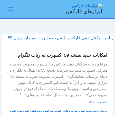
رش
Main
ه
ابزارهای فارکس
Menu
حتوا
امکانات
جدید
نسخه
امکانات جدید نسخه 59 اکسپرت به ربات تلگرام
59
اکسپرت
مزایای ربات سیگنال دهی فارکس در اکسپرت مدیریت سرمایه
به
معرفی اکسپرت مدیریت سرمایه نسخه 59 با اتصال به تلگرام در
ربات
دنیای پرشتاب معامله‌گری، اکسپرت مدیریت سرمایه نسخه 59
تلگرام
ابزاری هوشمند و کارآمد است. این اکسپرت با کمک هوش
مصنوعی و اتوماسیون مالی، معاملات شما را دقیق‌تر و بهتر
مدیریت می‌کند. همچنین، با ارسال تمام فعالیت‌های […]
اکسپرت و ربات معاملاتی
,
,
,
,
,
expert advisor telegram
اکسپرت ارسال پیام به تلگرام
اکسپرت تریدر
اکسپرت حرفه‌ای فارکس
اکسپرت سوده
اکسپرت