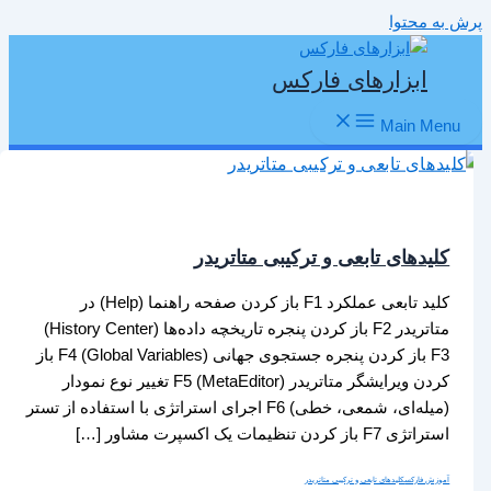
پرش به محتوا
ابزارهای فارکس
Main Menu
کلیدهای تابعی و ترکیبی متاتریدر
کلید تابعی عملکرد F1 باز کردن صفحه راهنما (Help) در
متاتریدر F2 باز کردن پنجره تاریخچه داده‌ها (History Center)
F3 باز کردن پنجره جستجوی جهانی (Global Variables) F4 باز
کردن ویرایشگر متاتریدر (MetaEditor) F5 تغییر نوع نمودار
(میله‌ای، شمعی، خطی) F6 اجرای استراتژی با استفاده از تستر
استراتژی F7 باز کردن تنظیمات یک اکسپرت مشاور […]
آموزش فارکس
کلیدهای تابعی و ترکیبی متاتریدر