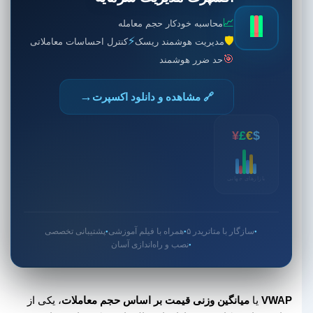
📈
محاسبه خودکار حجم معامله
⚡
🛡️
مدیریت هوشمند ریسک
کنترل احساسات معاملاتی
🎯
حد ضرر هوشمند
→
🔗 مشاهده و دانلود اکسپرت
¥
£
€
$
بازارهای جهانی
سازگار با متاتریدر ۵
همراه با فیلم آموزشی
پشتیبانی تخصصی
●
●
●
نصب و راه‌اندازی آسان
●
VWAP
یا
میانگین وزنی قیمت بر اساس حجم معاملات
، یکی از