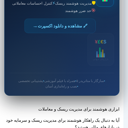
⚡
🛡️
مدیریت هوشمند ریسک
کنترل احساسات معاملاتی
🎯
حد ضرر هوشمند
→
🔗 مشاهده و دانلود اکسپرت
¥
£
€
$
بازارهای جهانی
سازگار با متاتریدر ۵
همراه با فیلم آموزشی
پشتیبانی تخصصی
●
●
●
نصب و راه‌اندازی آسان
●
ابزاری هوشمند برای مدیریت ریسک و معاملات
آیا به دنبال یک راهکار هوشمند برای مدیریت ریسک و سرمایه خود
در بازارهای مالی هستید؟