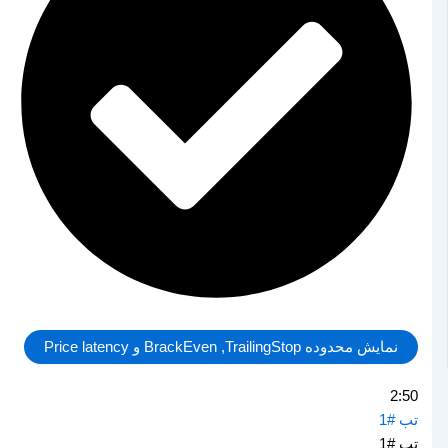
نمایش محدوده BrackEven ,TrailingStop و Price latency
2:50
تب #1
تب #1