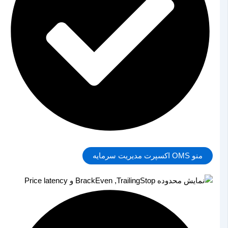
منو OMS اکسپرت مدیریت سرمایه