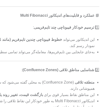
📘
عملکرد و قابلیت‌های اندیکاتور Multi Fibonacci
1️⃣
ترسیم خودکار فیبوناچی چند تایم‌فریمی
:
این اندیکاتور می‌تواند
خطوط فیبوناچی چندین تایم‌فریم (مانند H1، H4، D1 و …)
نمودار رسم کند.
به‌جای جابجایی بین تایم‌فریم‌ها، معامله‌گر می‌تواند تمامی س
2️⃣
شناسایی مناطق تلاقی (Confluence Zones)
:
منطقه تلاقی
(Confluence Zone) به محلی گفته می
همپوشانی دارند.
این مناطق نقاط بسیار قوی برای
بازگشت قیمت، تغییر روند 
اندیکاتور Multi Fibonacci به طور خودکار این نق