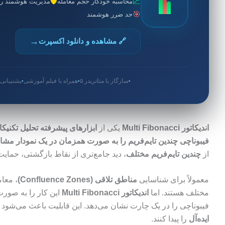
🛡️
📈
محاسبه خودکار حجم معامله
مدیریت هوشمند ر
🎯
حد ضرر هوشمند
→
🔗 مشاهده و دانلود اکسپرت
سازگار با متاتریدر ۵
همراه با فیلم آموزشی
پشتیبان
●
●
●
اندیکاتور Multi Fibonacci
یکی از
ابزارهای پیشرفته تحلیل تکنیکا
فیبوناچی چندین تایم‌فریم را به صورت همزمان در یک نمودار مشاه
از
چندین تایم‌فریم مختلف
، دید جامع‌تری از نقاط بازگشتی، حمایت
معمولاً برای شناسایی
مناطق تلاقی (Confluence Zones)
، معام
مختلف هستند. اما
اندیکاتور Multi Fibonacci
این کار را به صور
فیبوناچی را در یک چارت نشان می‌دهد. این قابلیت باعث می‌شود
ایده‌آل
را پیدا کنند.