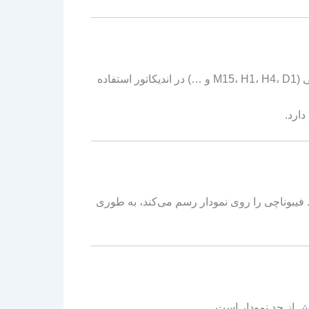
معامله‌گر می‌تواند به طور دستی تعیین کند که چه تایم‌فریم‌هایی (M15، H1، H4، D1 و …) در اندیکاتور استفاده
دارد.
بوناچی را روی نمودار رسم می‌کند، به طوری
ش از حد نمودار است.