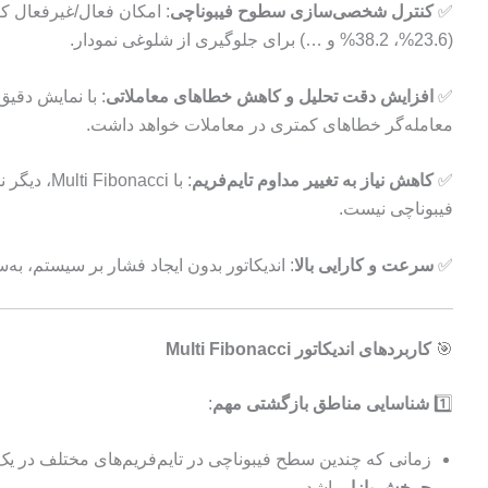
✅
کنترل شخصی‌سازی سطوح فیبوناچی
: امکان فعال/غیرفعال ک
(23.6%، 38.2% و …) برای جلوگیری از شلوغی نمودار.
✅
افزایش دقت تحلیل و کاهش خطاهای معاملاتی
: با نمایش دقیق
معامله‌گر خطاهای کمتری در معاملات خواهد داشت.
✅
کاهش نیاز به تغییر مداوم تایم‌فریم
: با nacci
فیبوناچی نیست.
✅
سرعت و کارایی بالا
: اندیکاتور بدون ایجاد فشار بر سیستم، به
🎯
کاربردهای اندیکاتور Multi Fibonacci
1️⃣
شناسایی مناطق بازگشتی مهم
:
زمانی که چندین سطح فیبوناچی در تایم‌فریم‌های مختلف در یک ن
چرخش بازار
باشد.