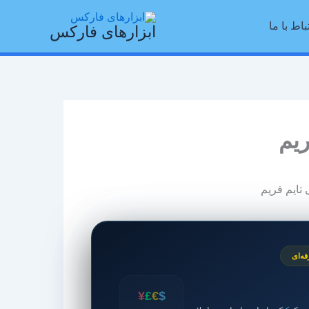
باط با ما
ابزارهای فارکس
ریم
ه‌ای
¥
£
€
$