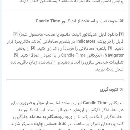
پرایس اکشن است که نیاز به مشاهده بسته‌شدن کندل دارند.
🛠️
نحوه نصب و استفاده از اندیکاتور Candle Time
1️⃣
دانلود فایل اندیکاتور
(لینک دانلود یا صفحه محصول شما) 2️⃣
فایل را در پوشه
Indicators
در پلتفرم معاملاتی (مانند متاتریدر) قرار
دهید. 3️⃣ پلتفرم معاملاتی را مجدداً راه‌اندازی کنید. 4️⃣ از بخش
Navigator
، اندیکاتور Candle Time را به نمودار اضافه کنید. 5️⃣
تنظیمات شخصی‌سازی را انجام دهید و از مشاهده زمان باقی‌مانده
کندل لذت ببرید.
🤝
نتیجه‌گیری
اندیکاتور
Candle Time
ابزاری ساده اما بسیار
موثر و ضروری
برای
هر معامله‌گر فارکس و ارزهای دیجیتال است. این اندیکاتور به
معامله‌گران کمک می‌کند تا از
ورود زودهنگام به معامله
جلوگیری
کنند و به‌جای تمرکز بر ساعت، بر
نقاط حساس چارت
متمرکز شوند.