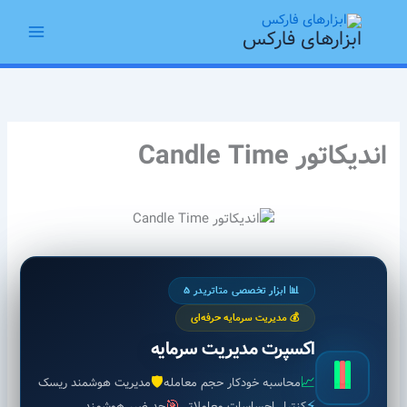
رش
Main
ه
ابزارهای فارکس
Menu
حتوا
اندیکاتور Candle Time
📊 ابزار تخصصی متاتریدر ۵
💰 مدیریت سرمایه حرفه‌ای
اکسپرت مدیریت سرمایه
🛡️
📈
محاسبه خودکار حجم معامله
مدیریت هوشمند ریسک
🎯
⚡
کنترل احساسات معاملاتی
حد ضرر هوشمند