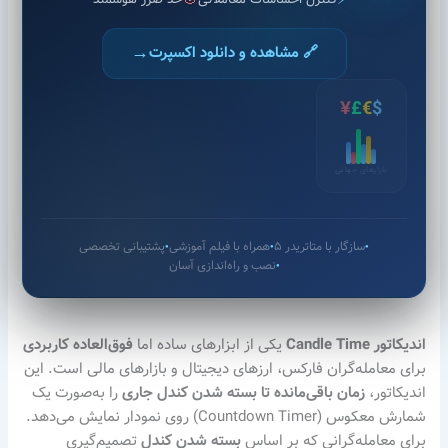
→
🔗 مشاهده و دانلود اکسپرت
¥
£
€
$
بازارهای جهانی
سازگار با متاتریدر ۵
همراه با فیلم آموزشی
پشتیبانی تخصصی
●
●
●
نصب و راه‌اندازی آسان
●
اندیکاتور Candle Time
یکی از ابزارهای ساده اما
فوق‌العاده کاربردی
برای معامله‌گران فارکس، ارزهای دیجیتال و بازارهای مالی است. این
اندیکاتور،
زمان باقی‌مانده تا بسته شدن کندل جاری
را به‌صورت یک
شمارش معکوس (Countdown Timer) روی نمودار نمایش می‌دهد.
برای معامله‌گرانی که بر اساس
بسته شدن کندل
تصمیم‌گیری