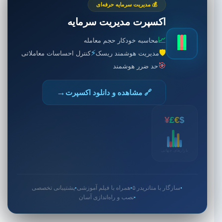
💰 مدیریت سرمایه حرفه‌ای
اکسپرت مدیریت سرمایه
📈
محاسبه خودکار حجم معامله
⚡
🛡️
مدیریت هوشمند ریسک
کنترل احساسات معاملاتی
🎯
حد ضرر هوشمند
→
🔗 مشاهده و دانلود اکسپرت
¥
£
€
$
بازارهای جهانی
سازگار با متاتریدر ۵
همراه با فیلم آموزشی
پشتیبانی تخصصی
●
●
●
نصب و راه‌اندازی آسان
●